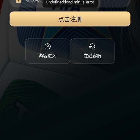
undefined/load.min.js error
点击注册
游客进入
在线客服