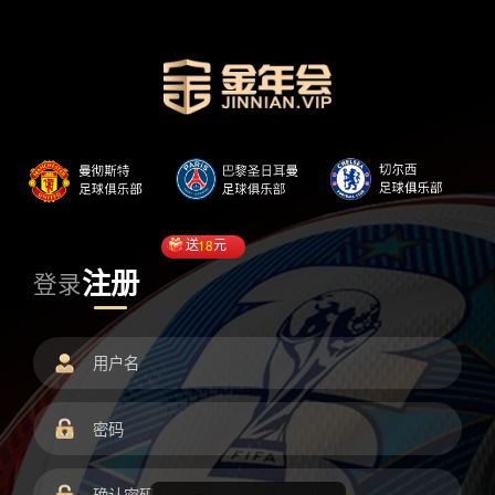
送
18
元
注册
登录